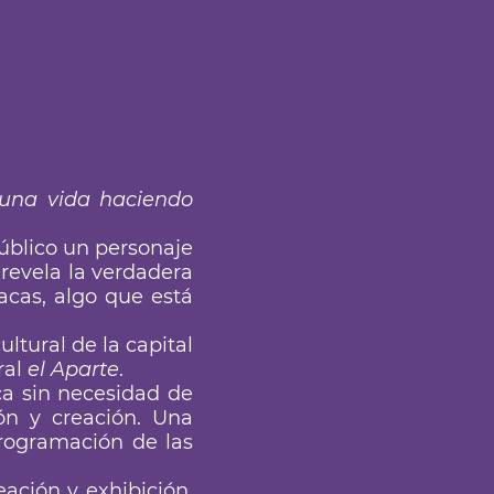
 una vida haciendo
público un personaje
revela la verdadera
acas, algo que está
ultural de la capital
ral
el Aparte
.
ca sin necesidad de
ón y creación. Una
programación de las
ación y exhibición,