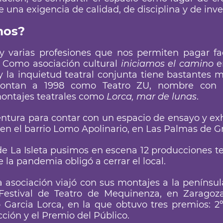
una exigencia de calidad, de disciplina y de inve
mos?
 varias profesiones que nos permiten pagar fac
o. Como asociación cultural
iniciamos el camino
en
o y la inquietud teatral conjunta tiene bastantes 
montan a 1998 como Teatro ZU, nombre con
montajes teatrales como
Lorca, mar de lunas
.
ntura para contar con un espacio de ensayo y exhi
l en el barrio Lomo Apolinario, en Las Palmas de 
l de La Isleta pusimos en escena 12 producciones te
la pandemia obligó a cerrar el local.
a asociación viajó con sus montajes a la penínsul
 Festival de Teatro de Mequinenza, en Zaragoz
 Garcia Lorca, en la que obtuvo tres premios: 2
cción y el Premio del Público.