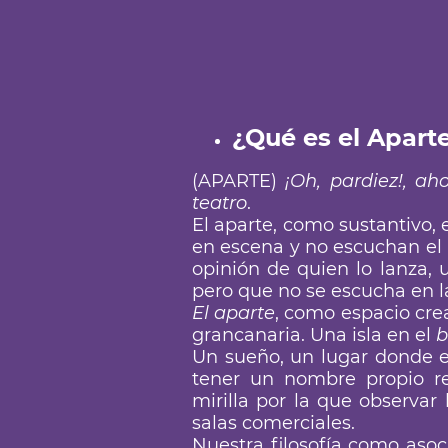
¿Qué es el Apart
(APARTE)
¡Oh, pardiez!, a
teatro
.
El aparte, como sustantivo, 
en escena y no escuchan el 
opinión de quien lo lanza, 
pero que no se escucha en la
El aparte
, como espacio crea
grancanaria. Una isla en el
b
Un sueño, un lugar donde ex
tener un nombre propio rec
mirilla por la que observar
salas comerciales.
Nuestra filosofía como asoc